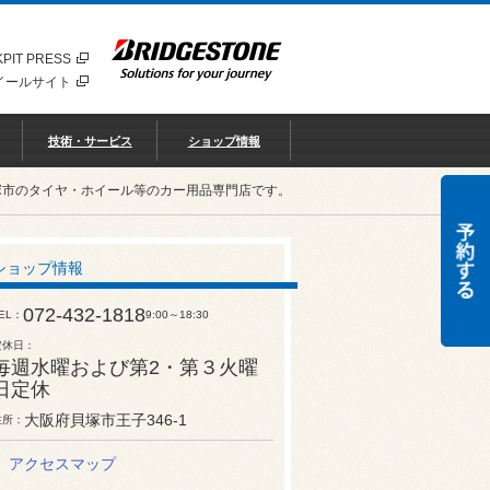
PIT PRESS
イールサイト
技術・サービス
ショップ情報
塚市のタイヤ・ホイール等のカー用品専門店です。
ショップ情報
072-432-1818
EL
9:00～18:30
定休日
毎週水曜および第2・第３火曜
日定休
大阪府貝塚市王子346-1
住所
アクセスマップ