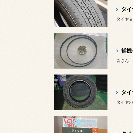
タイ
補機
タイ