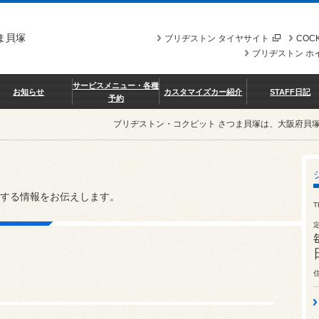
ま貝塚
ブリヂストン タイヤサイト
COCK
ブリヂストン ホ
サービスメニュー・各種
お知らせ
カスタマイズカー紹介
STAFF日記
予約
ブリヂストン・コクピット さつま貝塚は、大阪府貝
する情報をお伝えします。
T