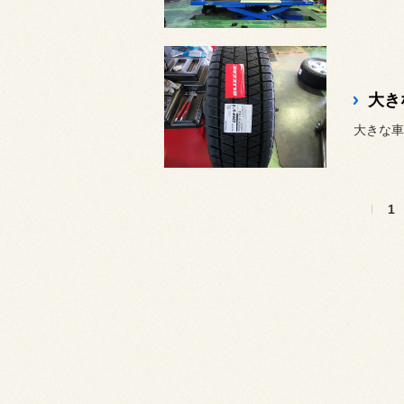
大き
大きな車
1