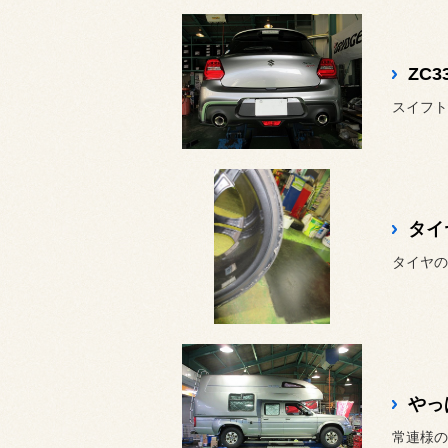
ZC
スイフト
タイ
タイヤの
やっ
常連様の