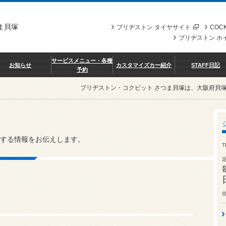
ま貝塚
ブリヂストン タイヤサイト
COCK
ブリヂストン ホ
サービスメニュー・各種
お知らせ
カスタマイズカー紹介
STAFF日記
予約
ブリヂストン・コクピット さつま貝塚は、大阪府貝
する情報をお伝えします。
T