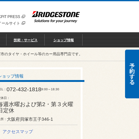
PIT PRESS
イールサイト
技術・サービス
ショップ情報
塚市のタイヤ・ホイール等のカー用品専門店です。
ショップ情報
072-432-1818
EL
9:00～18:30
定休日
毎週水曜および第2・第３火曜
日定休
大阪府貝塚市王子346-1
住所
アクセスマップ