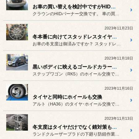
お車の買い替えを検討中ですがHIDの調子が悪いので、一旦バーナー交換で対処します
クラウンのHIDバーナー交換です。 車の買い替えを検討されているユー...
2023年11月23日
冬本番に向けてスタッドレスタイヤを準備される方が増加中
お車の冬支度は御済みですか？ スタッドレスタイヤを筆頭に準備さ...
2023年11月18日
黒いボディに映えるゴールドカラーのホイールを取り付け
ステップワゴン（RK5）のホイール交換です。
2023年11月16日
タイヤと同時にホイールも交換
アルト（HA36）のタイヤ･ホイール交換です。
2023年11月13日
冬支度はタイヤだけでなく錆対策も重要です
ランドクルーザープラドの下廻り防錆作業です。