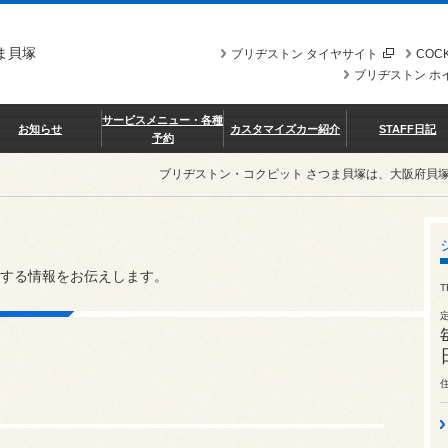
ま貝塚
ブリヂストン タイヤサイト
COCK
ブリヂストン ホ
サービスメニュー・各種
お知らせ
カスタマイズカー紹介
STAFF日記
予約
ブリヂストン・コクピット さつま貝塚は、大阪府貝
する情報をお伝えします。
T