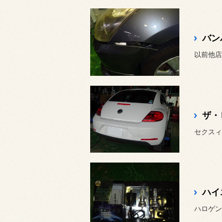
バン
ザ・
セクスィ