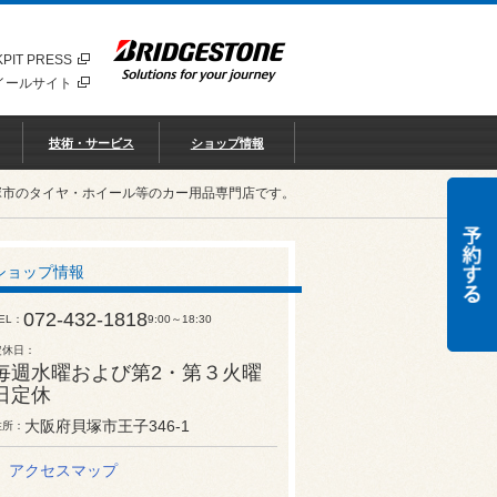
PIT PRESS
イールサイト
技術・サービス
ショップ情報
塚市のタイヤ・ホイール等のカー用品専門店です。
ショップ情報
072-432-1818
EL
9:00～18:30
定休日
毎週水曜および第2・第３火曜
日定休
大阪府貝塚市王子346-1
住所
アクセスマップ