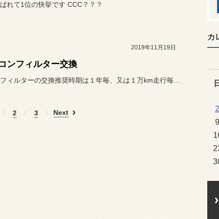
ばれて1位の快挙です CCC？？？
カ
2019年11月19日
コンフィルター交換
エアコンフィルターの交換推奨時期は１年毎、又は１万km走行毎って御...
Next
2
3
1
2
3