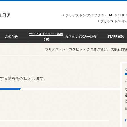
ま貝塚
ブリヂストン タイヤサイト
COCK
ブリヂストン ホ
サービスメニュー・各種
お知らせ
カスタマイズカー紹介
STAFF日記
予約
ブリヂストン・コクピット さつま貝塚は、大阪府貝
する情報をお伝えします。
T