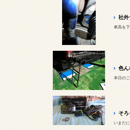
社外
色ん
本日のご
そろ