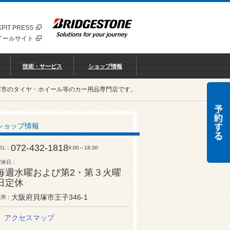
PIT PRESS
イールサイト
技術・サービス
ショップ情報
塚市のタイヤ・ホイール等のカー用品専門店です。
ショップ情報
072-432-1818
EL
9:00～18:30
定休日
毎週水曜および第2・第３火曜
日定休
大阪府貝塚市王子346-1
住所
アクセスマップ