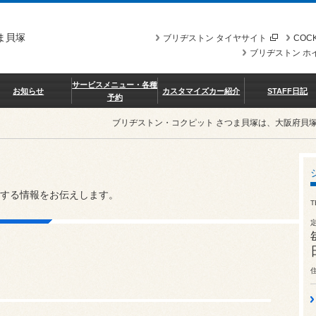
ま貝塚
ブリヂストン タイヤサイト
COCK
ブリヂストン ホ
サービスメニュー・各種
お知らせ
カスタマイズカー紹介
STAFF日記
予約
ブリヂストン・コクピット さつま貝塚は、大阪府貝
する情報をお伝えします。
T