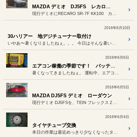
MAZDA デミオ DJ5FS レカロシート取付け
現行デミオにRECARO SR-7F KK100 カラーはブラック...
2016年6月10日
30ハリアー 地デジチューナー取付け
いやあ〜暑くなりましたねぇ。。。 今日はそんな暑い中、地デジチュー...
2016年6月6日
エアコン稼働の季節です！ バッテリーは大丈夫でしょうか？
暑くなってきましたねぇ。 運転中、エアコンを使用している方...
2016年6月5日
MAZDA DJ5FS デミオ ローダウン
現行デミオ DJ5FSを、TEIN フレックスＺ車高調でローダウン。
2016年6月4日
タイヤチューブ交換
本日の作業は最近めっきり少なくなったタイヤチューブの交換です。