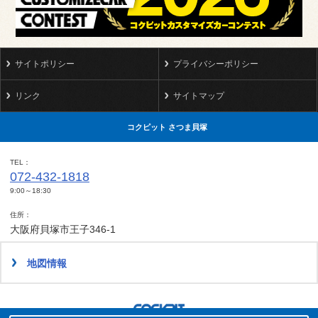
サイトポリシー
プライバシーポリシー
リンク
サイトマップ
コクピット さつま貝塚
TEL
072-432-1818
9:00～18:30
住所
大阪府貝塚市王子346-1
地図情報
タイヤ点検・安全点検/タイヤ履き替え/オイル交換/その他ピット作業の予約