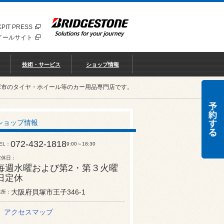
PIT PRESS
イールサイト
技術・サービス
ショップ情報
塚市のタイヤ・ホイール等のカー用品専門店です。
ショップ情報
072-432-1818
EL
9:00～18:30
定休日
毎週水曜および第2・第３火曜
日定休
大阪府貝塚市王子346-1
住所
アクセスマップ