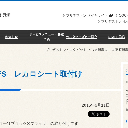
ま貝塚
ブリヂストン タイヤサイト
COCK
ブリヂストン ホ
サービスメニュー・各種
お知らせ
カスタマイズカー紹介
STAFF日記
予約
ブリヂストン・コクピット さつま貝塚は、大阪府貝
5FS レカロシート取付け
T
2016年6月11日
00 カラーはブラック✕ブラック の取り付けです。