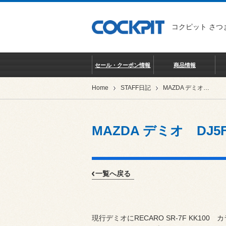
コクピット さつ
セール・クーポン情報
商品情報
Home
STAFF日記
MAZDA デミオ DJ5FS レカロシート取付け
MAZDA デミオ DJ
一覧へ戻る
現行デミオにRECARO SR-7F KK1