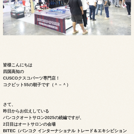
皆様こんにちは
四国高知の
CUSCOクスコパーツ専門店！
コクピット
55
の朝子です（＾－＾）
さて、
昨日からお伝えしている
バンコクオートサロン2025の続編ですが、
2日目は
オートサロンの会場
BITEC（バンコク インターナショナル トレード＆エキシビション