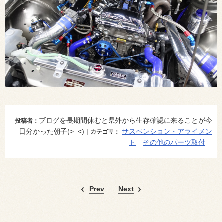
ブログを長期間休むと県外から生存確認に来ることが今
投稿者：
日分かった朝子(>_<) |
サスペンション・アライメン
カテゴリ：
ト
その他のパーツ取付
Prev
Next