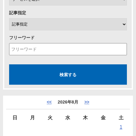
記事指定
フリーワード
<<
2026年8月
>>
日
月
火
水
木
金
土
1