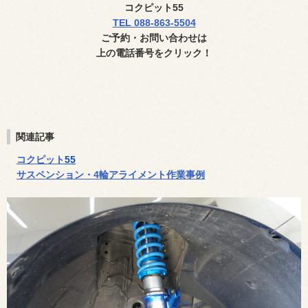
コクピット
55
TEL 088-863-5504
ご予約・お問い合わせ
は
上の電話番号
をクリック！
関連記事
コクピット
55
サスペンション・4輪アライメント作業事例