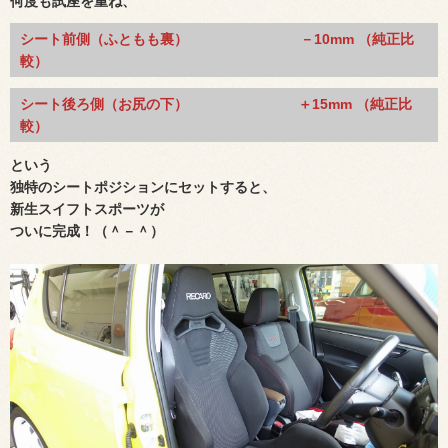
何度も試座を重ね、
シート前側（ふともも裏） －10mm （純正比
較）
シート後ろ側（お尻の下） ＋15mm
（純正比
較）
という
独特のシートポジションにセットすると、
新生
スイフトスポーツが
ついに完成！（＾－＾）