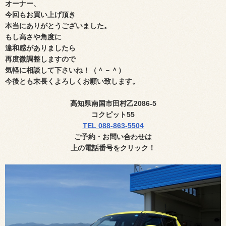
オーナー、
今回もお買い上げ頂き
本当にありがとうございました。
もし高さや角度に
違和感がありましたら
再度微調整しますので
気軽に相談して下さいね！（＾－＾）
今後とも末長くよろしくお願い致します。
高知県南国市田村乙
2086-5
コクピット
55
TEL 088-863-5504
ご予約・お問い合わせ
は
上の電話番号
をクリック！