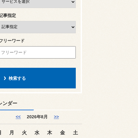
記事指定
フリーワード
レンダー
<<
2026年8月
>>
日
月
火
水
木
金
土