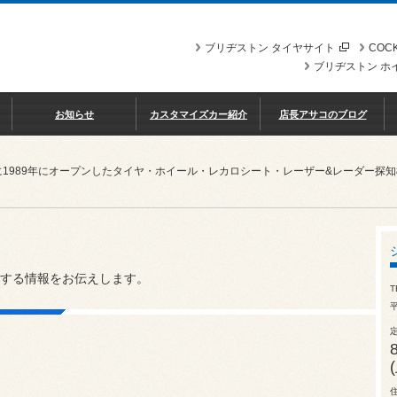
ブリヂストン タイヤサイト
COCK
ブリヂストン ホ
お知らせ
カスタマイズカー紹介
店長アサコのブログ
に1989年にオープンしたタイヤ・ホイール・レカロシート・レーザー&レーダー探
する情報をお伝えします。
T
平