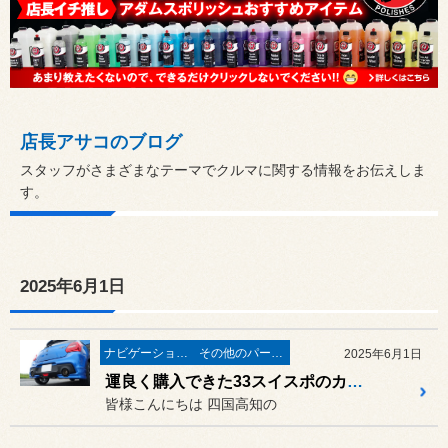
店長アサコのブログ
スタッフがさまざまなテーマでクルマに関する情報をお伝えしま
す。
2025年6月1日
ナビゲーション・オーディオ
その他のパーツ取付
2025年6月1日
運良く購入できた33スイスポのカスタマイズは“こだわりのサウンド”からスタート！スズキ スイフトスポーツ（ZC33S）に「カロッツェリア FH6500DVD」&「FUJITSUBO A-RM+C」の取り付け！
皆様こんにちは 四国高知の