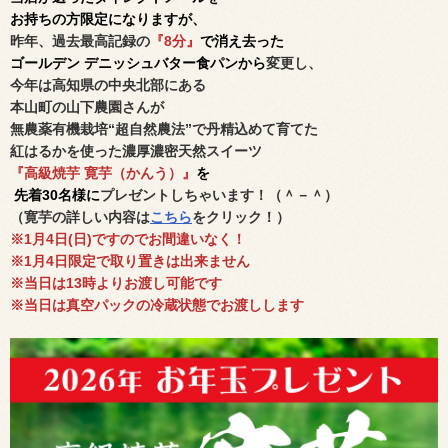
お持ちの方限定になりますが、
昨年、過去最高記録の
『8分』
で消え去った
ゴールデン デニッシュバター食パンから
変更し、
今年は高知県の中央北部にある
本山町の山下農園さんが
無農薬有機栽培“超自然農法”で丹精込めて育てた
紅はるかを使った濃厚濃密天然スイーツ
『高級焼芋 寛芋（かんう）』
を
先着30名様に
プレゼントしちゃいます！（＾－＾）
（寛芋の詳しい内容は
こちら
をクリック！）
※1月4日(日)
ですのでお間違いなく！
※1月4日限定で取り置きは出来ません
※当日は13時よりお渡し可能です
※当日は真空パックの冷蔵状態でお渡しします