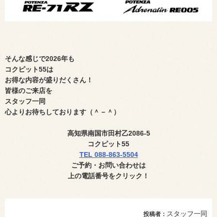
そんな感じで
2026年も
コクピット55は
お得な内容が盛りだくさん！
皆様のご来店を
スタッフ一同
心よりお待ちしております（＾－＾）
高知県南国市田村乙
2086-5
コクピット
55
TEL 088-863-5504
ご予約・お問い合わせ
は
上の電話番号
をクリック！
スタッフ一同
投稿者：