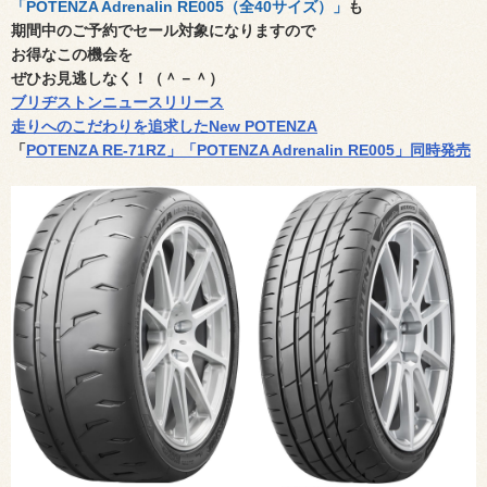
「
POTENZA Adrenalin RE005（全40サイズ）
」
も
期間中のご予約で
セール対象になりますので
お得なこの機会を
ぜひお見逃しなく！（＾－＾）
ブリヂストンニュースリリース
走りへのこだわりを追求したNew POTENZA
「
POTENZA RE-71RZ」「POTENZA Adrenalin RE005」同時発売