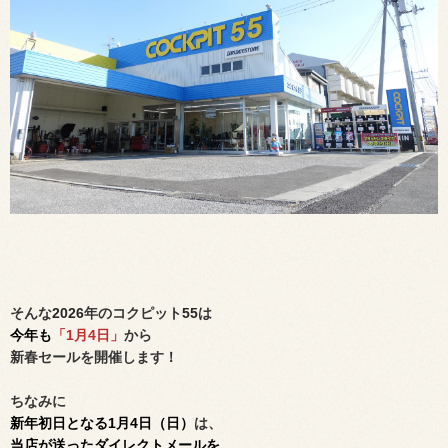
そんな
2026
年のコクピット
55
は
今年も
「1月4日」
から
新春セールを開催します！
ちなみに
新年初日となる1月4日（日）
は、
当店が送った
ダイレクトメールを