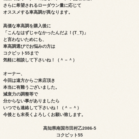
さらに希望されるローダウン量に応じて
オススメする車高調が異なります。
高価な車高調を購入後に
「こんなはずじゃなかったんだよ！(T_T)」
と言わないため
にも、
車高調選びでお悩みの方は
コクピット55まで
気軽に相談して下さいね！（＾－＾）
オーナー、
今回は遠方からご来店頂き
本当に有難うございました。
減衰力の調整等で
分からない事がありましたら
いつでも連絡して下さいね！（＾－＾）
今後とも末長くよろしくお願い致します。
高知県南国市田村乙
2086-5
コクピット
55