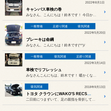
2022年8月1日
キャンバス車検の巻
みなさん、こんにちは！鈴木です！ 今日から8月に入りまして、
一般整備
足廻り関連
吸気関連
2022年5月20日
ブレーキは命綱
みなさん、こんにちは！鈴木です(^^)/
一般整備
吸気関連
足廻り関連
2022年3月14日
車検でリフレッシュ
みなさんこんにちは、鈴木です！ 暖かくなってきましたね～
吸気関連
2018年9月13日
トヨタ クラウンにWAKO'S RECS施工
二日前につまずいて、足の親指を骨折してしまったＴ長です。