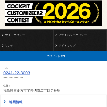
サイトポリシー
プライバシーポリシー
リンク
サイトマップ
コクピット 121
TEL
0241-22-3003
AM9:00～PM6:00
住所
福島県喜多方市字押切南二丁目７番地
地図情報