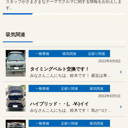
スタッフがさまざまなテーマでクルマに関する情報をお伝えしま
す。
吸気関連
一般整備
吸気関連
足廻り関連
2022年9月9日
タイミングベルト交換です！
みなさんこんにちは、鈴木です！ 最近は車検や一般整備関係を
一般整備
足廻り関連
吸気関連
2022年9月5日
ハイブリッド・・(。-∀-)イイ
みなさんこんにちは、鈴木です！ 気がつけば9月に入っていましたね。
一般整備
足廻り関連
吸気関連