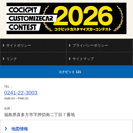
サイトポリシー
プライバシーポリシー
リンク
サイトマップ
コクピット 121
TEL
0241-22-3003
AM9:00～PM6:00
住所
福島県喜多方市字押切南二丁目７番地
地図情報