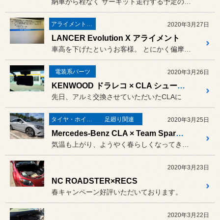
納車から程なく サーキット走行する予定のオーナー...
アライメント調整
2020年3月27日
LANCER Evolution X アライメント
車高を下げたというお客様。 とにかく偏摩耗を抑えたいとのこと。
電装系パーツ
2020年3月26日
KENWOOD ドラレコ × CLA シューティングブレーク
先日、アルミ交換させていただいたCLAに
タイヤ・ホイール
足廻り関連
2020年3月25日
Mercedes-Benz CLA × Team Sparco Valosa
気温も上がり、ようやく春らしくなってきました。
2020年3月23日
NC ROADSTER×RECS
春キャンペーン好評いただいております。
2020年3月22日