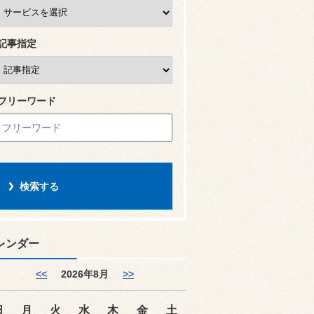
記事指定
フリーワード
レンダー
<<
2026年8月
>>
日
月
火
水
木
金
土