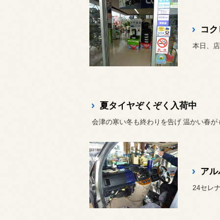
コク
本日、店
夏タイヤぞくぞく入荷中
会津の寒い冬も終わりを告げ 温かい春がも
アル
24セレ