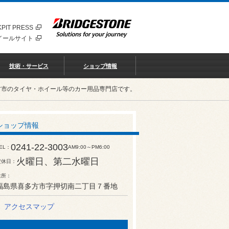
PIT PRESS
イールサイト
技術・サービス
ショップ情報
多方市のタイヤ・ホイール等のカー用品専門店です。
ショップ情報
0241-22-3003
EL
AM9:00～PM6:00
火曜日、第二水曜日
定休日
住所
福島県喜多方市字押切南二丁目７番地
アクセスマップ