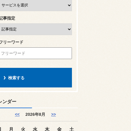
記事指定
フリーワード
レンダー
<<
2026年8月
>>
日
月
火
水
木
金
土