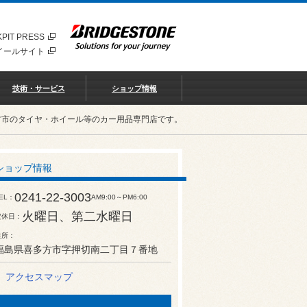
PIT PRESS
イールサイト
技術・サービス
ショップ情報
多方市のタイヤ・ホイール等のカー用品専門店です。
ショップ情報
0241-22-3003
EL
AM9:00～PM6:00
火曜日、第二水曜日
定休日
住所
福島県喜多方市字押切南二丁目７番地
アクセスマップ