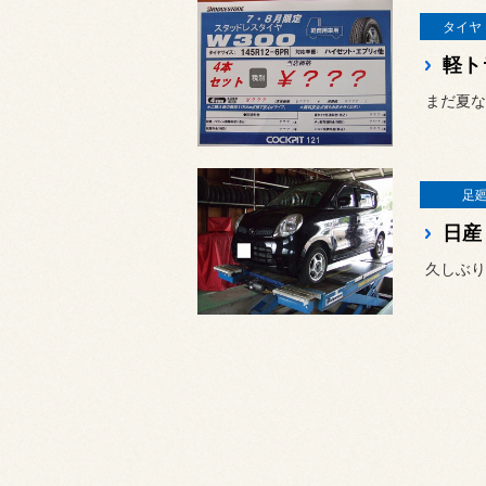
タイヤ
まだ夏な
足
日産
久しぶり