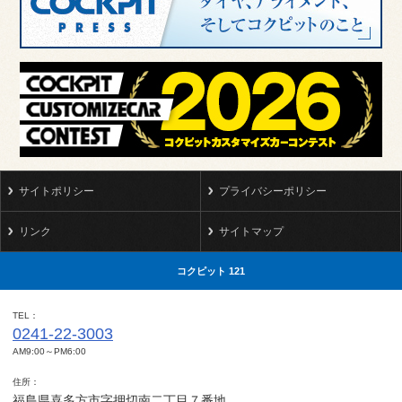
サイトポリシー
プライバシーポリシー
リンク
サイトマップ
コクピット 121
TEL
0241-22-3003
AM9:00～PM6:00
住所
福島県喜多方市字押切南二丁目７番地