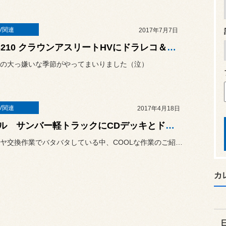
V関連
2017年7月7日
AWS210 クラウンアスリートHVにドラレコ＆デイライトキット取り付け
の大っ嫌いな季節がやってまいりました（泣）
V関連
2017年4月18日
スバル サンバー軽トラックにCDデッキとドアスピーカー加工取り付け
連日タイヤ交換作業でバタバタしている中、COOLな作業のご紹介です。
カ