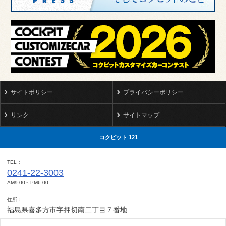
サイトポリシー
プライバシーポリシー
リンク
サイトマップ
コクピット 121
TEL
0241-22-3003
AM9:00～PM6:00
住所
福島県喜多方市字押切南二丁目７番地