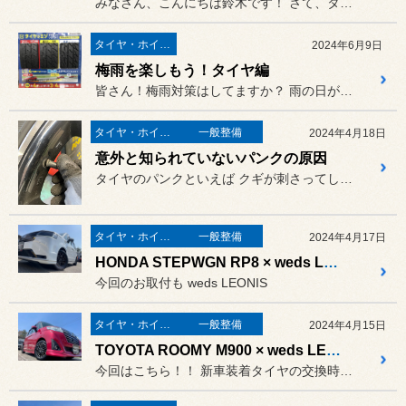
みなさん、こんにちは鈴木です！ さて、タイトルに書きましたが
タイヤ・ホイール
2024年6月9日
梅雨を楽しもう！タイヤ編
皆さん！梅雨対策はしてますか？ 雨の日が多くなるこの時期、
タイヤ・ホイール
一般整備
2024年4月18日
意外と知られていないパンクの原因
タイヤのパンクといえば クギが刺さってしまったあ とか
タイヤ・ホイール
一般整備
2024年4月17日
HONDA STEPWGN RP8 × weds LEONIS LM
今回のお取付も weds LEONIS
タイヤ・ホイール
一般整備
2024年4月15日
TOYOTA ROOMY M900 × weds LEONIS SK
今回はこちら！！ 新車装着タイヤの交換時期であった...