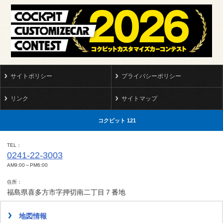
サイトポリシー
プライバシーポリシー
リンク
サイトマップ
コクピット 121
TEL
0241-22-3003
AM9:00～PM6:00
住所
福島県喜多方市字押切南二丁目７番地
地図情報