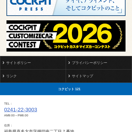
サイトポリシー
プライバシーポリシー
リンク
サイトマップ
コクピット 121
TEL
0241-22-3003
AM9:00～PM6:00
住所
福島県喜多方市字押切南二丁目７番地