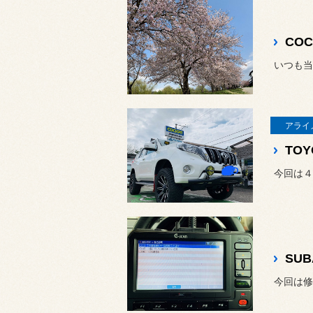
CO
いつも当
アライ
今回は４
今回は修理