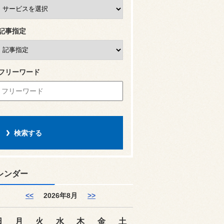
記事指定
フリーワード
レンダー
<<
2026年8月
>>
日
月
火
水
木
金
土