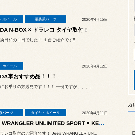
・ホイール
電装系パーツ
2020年4月15日
NDA N-BOX × ドラレコ タイヤ取付！
換日和の１日でした！ １台ご紹介です‼
・ホイール
2020年4月12日
NDA車おすすめ品！！！
にお乗りの方必見です！！！ 一例ですが、、、、
カ
系パーツ
タイヤ・ホイール
2020年4月11日
Jeep WRANGLER UNLIMITED SPORT × KENWOOD DRV-MR740
レコ取付のご紹介です！ Jeep WRANGLER UN...