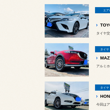
エア
タイヤ交
タイヤ
MAZ
アルミホ
タイヤ
HON
今回はア