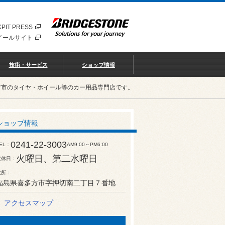
PIT PRESS
イールサイト
技術・サービス
ショップ情報
多方市のタイヤ・ホイール等のカー用品専門店です。
ショップ情報
0241-22-3003
EL
AM9:00～PM6:00
火曜日、第二水曜日
定休日
住所
福島県喜多方市字押切南二丁目７番地
アクセスマップ