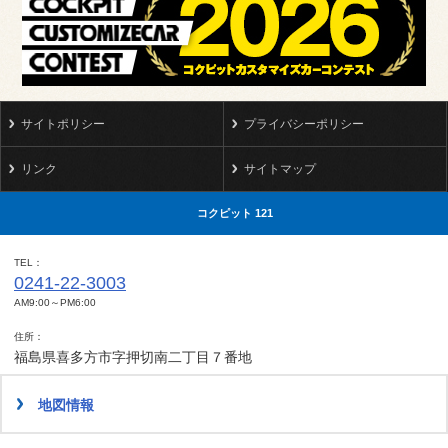
サイトポリシー
プライバシーポリシー
リンク
サイトマップ
コクピット 121
TEL
0241-22-3003
AM9:00～PM6:00
住所
福島県喜多方市字押切南二丁目７番地
地図情報