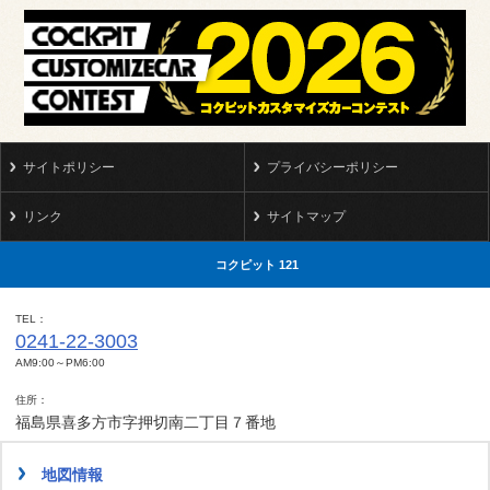
サイトポリシー
プライバシーポリシー
リンク
サイトマップ
コクピット 121
TEL
0241-22-3003
AM9:00～PM6:00
住所
福島県喜多方市字押切南二丁目７番地
地図情報