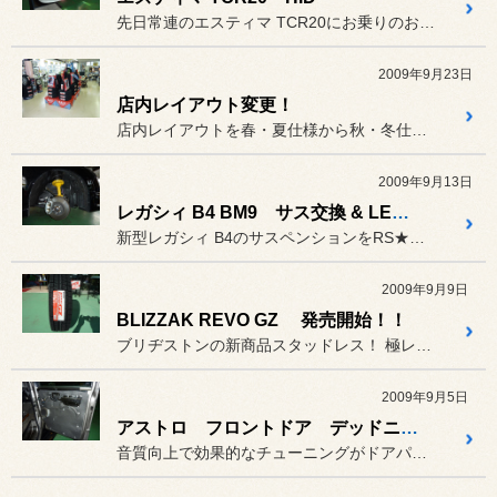
先日常連のエスティマ TCR20にお乗りのお客様が遊びにご来店頂き...
2009年9月23日
店内レイアウト変更！
店内レイアウトを春・夏仕様から秋・冬仕様へと変更しました。
2009年9月13日
レガシィ B4 BM9 サス交換 & LED & マフラー交換
新型レガシィ B4のサスペンションをRS★RのTi2000に交換し...
2009年9月9日
BLIZZAK REVO GZ 発売開始！！
ブリヂストンの新商品スタッドレス！ 極レボ！！
2009年9月5日
アストロ フロントドア デッドニング
音質向上で効果的なチューニングがドアパネルのデッドニングです。