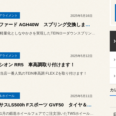
アライメント
2025年5月16日
アルファード AGH40W スプリング交換します！
今回は、軽量化としなやかさを実現したTEINローダウンスプリングの...
アライメント
2025年5月12日
シオン RR5 車高調取り付けます！
当店一番人気のTEIN車高調 FLEX Zを取り付けます！
カ
＆ホイール
2025年5月11日
レクサスLS500h Fスポーツ GVF50 タイヤ＆鍛造ホイール取り付けます！
今回は、1月の鍛造ホイールフェアでご注文頂いたTWSホイールに、ブ...