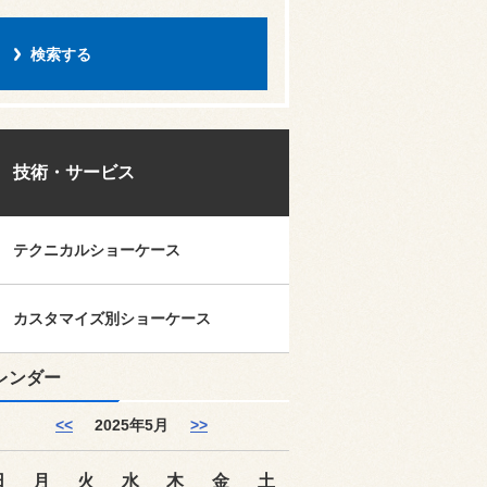
技術・サービス
テクニカルショーケース
カスタマイズ別ショーケース
レンダー
<<
2025年5月
>>
日
月
火
水
木
金
土