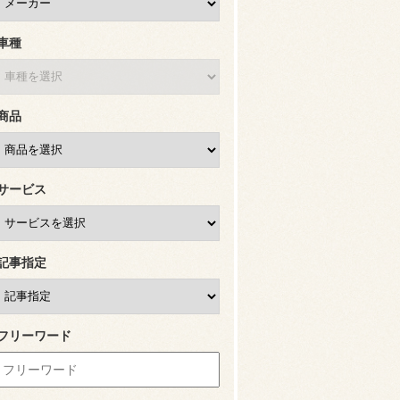
車種
商品
サービス
記事指定
フリーワード