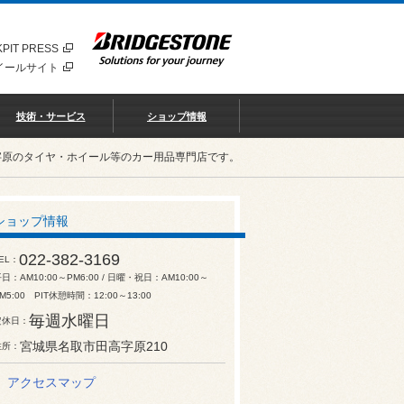
PIT PRESS
イールサイト
技術・サービス
ショップ情報
字原のタイヤ・ホイール等のカー用品専門店です。
ショップ情報
022-382-3169
EL
日：AM10:00～PM6:00 / 日曜・祝日：AM10:00～
M5:00 PIT休憩時間：12:00～13:00
毎週水曜日
定休日
宮城県名取市田高字原210
住所
アクセスマップ