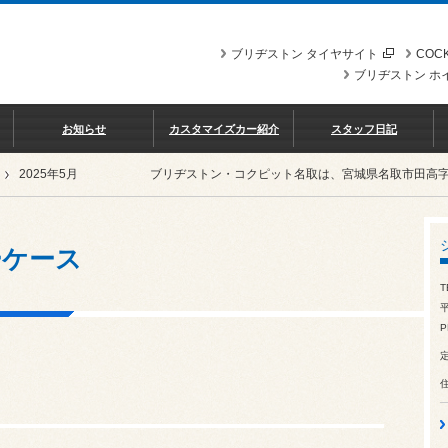
ブリヂストン タイヤサイト
COCK
ブリヂストン ホ
お知らせ
カスタマイズカー紹介
スタッフ日記
2025年5月
ブリヂストン・コクピット名取は、宮城県名取市田高
ーケース
T
平
P