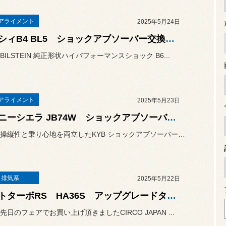
アライメント
2025年5月24日
レガシィB4 BL5 ショックアブソーバー交換します！
ILSTEIN 純正形状ハイパフォーマンスショック B6...
アライメント
2025年5月23日
ジムニーシエラ JB74W ショックアブソーバー交換します！
今回は、操縦性と乗り心地を両立したKYB ショックアブソーバー N...
・排気系
2025年5月22日
アルトターボRS HA36S アップグレードターボ＆ECUチューニング＆オイルクーラー取り付け！
日のフェアでお買い上げ頂きましたCIRCO JAPAN ...