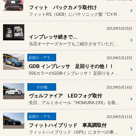
フィット バックカメラ取付け
フィットRS（GE8）にパナソニック製『CY-RC70KD』を取付...
2013年5月25日
インプレッサ続きで…
当店オーナーズカーでもご紹介させていただいておりますGRBインプレ...
足回り・アライメント
2013年5月22日
GDB インプレッサ 足回りその他！！
555カラーのGDBインプレッサ！ 足回りをメインに多数取り付けさせ...
その他
2013年5月14日
ヴェルファイア LEDフォグ取付
先日、アルミホイール『HOMURA 2X9』を取付致しましたお客様...
足回り・アライメント
2013年5月11日
フィットハイブリッド 車高調取付
フィットハイブリッド（GP1）にタナベの車高調『SUSTEC PR...