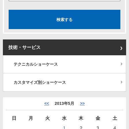
技術・サービス
テクニカルショーケース
カスタマイズ別ショーケース
<<
2013年5月
>>
日
月
火
水
木
金
土
1
2
3
4