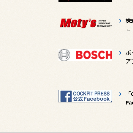
株
ボ
ア
「
Fa