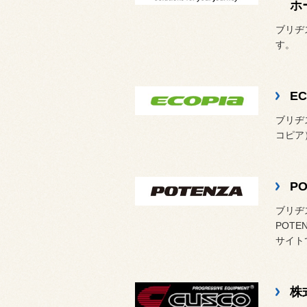
ホ
ブリヂ
す。
EC
ブリヂ
コピア
P
ブリヂ
POT
サイト
株