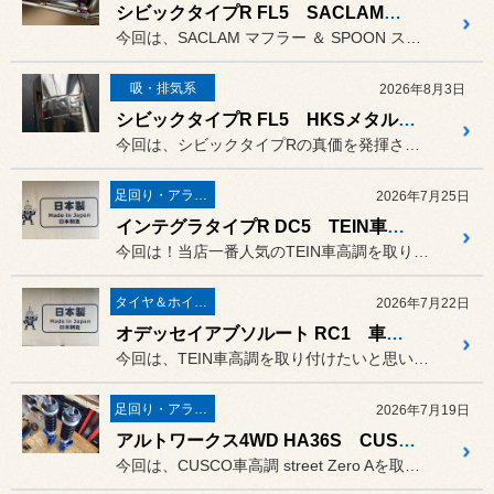
シビックタイプR FL5 SACLAMマフラー＆SPOONスプリング取り付けます！
今回は、SACLAM マフラー ＆ SPOON スプリングを取り付...
吸・排気系
2026年8月3日
シビックタイプR FL5 HKSメタルキャタライザー取り付けます！
今回は、シビックタイプRの真価を発揮させるHKSメタルキャタライザ...
足回り・アライメント
2026年7月25日
インテグラタイプR DC5 TEIN車高調取り付けます！
今回は！当店一番人気のTEIN車高調を取り付けたいと思います！
タイヤ＆ホイール
2026年7月22日
オデッセイアブソルート RC1 車高調取り付けます！
今回は、TEIN車高調を取り付けたいと思います！
足回り・アライメント
2026年7月19日
アルトワークス4WD HA36S CUSCO車高調取り付けます！
今回は、CUSCO車高調 street Zero Aを取り付けたい...