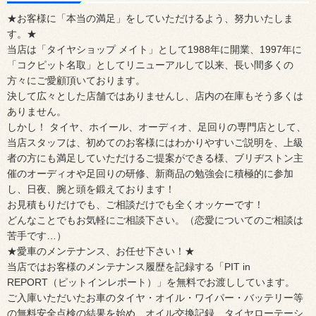
★お客様に「本当の満足」をしていただけるよう、努力いたしま
す。★
当店は「タイヤショップ メイト」として1988年に開業、1997年に
「コクピット名取」としてリニューアルして以来、長い間多くの
方々にご愛顧頂いております。
決して広々とした店舗ではありませんし、店内の在庫もそう多くは
ありません。
しかし！ タイヤ、ホイール、オーディオ、足回りの専門店として、
当店スタッフは、初めてのお客様にはわかりやすいご説明を、上級
者の方にも満足していただけるご提案ができる様、ブリヂストン主
催のオーディオや足回りの研修、新商品の勉強会に積極的に参加
し、日夜、腕と頭を鍛えております！
お見積もりだけでも、ご相談だけでも全くオッケーです！
どんなことでもお気軽にご相談下さい。（恋愛についてのご相談は
苦手です…）
★愛車のメンテナンス、お任せ下さい！★
当店ではお客様のメンテナンス履歴を記録する「PIT in
REPORT（ピットインレポート）」を無料でお渡ししています。
ご入庫いただいたお車のタイヤ・オイル・ワイパー・バッテリー等
の無料安全点検の結果を始め、オイル交換記録、タイヤローテーシ