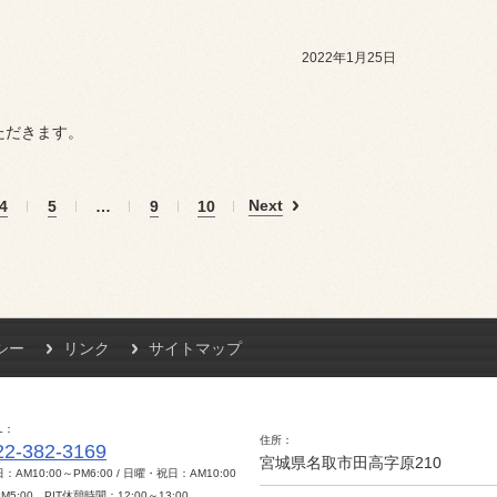
2022年1月25日
ただきます。
Next
4
5
…
9
10
シー
リンク
サイトマップ
L
住所
22-382-3169
宮城県名取市田高字原210
：AM10:00～PM6:00 / 日曜・祝日：AM10:00
M5:00 PIT休憩時間：12:00～13:00