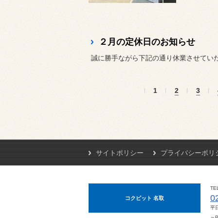
２月の定休日のお知らせ
誠に勝手ながら下記の通り休業させてい
1
2
3
サイトポリシー
プライバシーポリ
TE
0
コクピット 名取
平日
～P