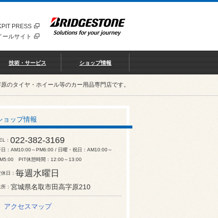
PIT PRESS
イールサイト
技術・サービス
ショップ情報
字原のタイヤ・ホイール等のカー用品専門店です。
ショップ情報
022-382-3169
EL
日：AM10:00～PM6:00 / 日曜・祝日：AM10:00～
M5:00 PIT休憩時間：12:00～13:00
毎週水曜日
定休日
宮城県名取市田高字原210
住所
アクセスマップ