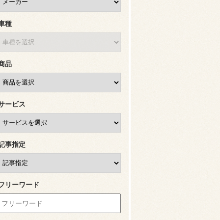
車種
商品
サービス
記事指定
フリーワード