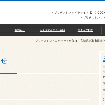
ブリヂストン タイヤサイト
COCK
ブリヂストン ホ
お知らせ
カスタマイズカー紹介
スタッフ日記
ブリヂストン・コクピット名取は、宮城県名取市田高
らせ
T
平
P