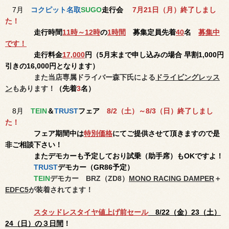
7月
コクピット名取
SUGO
走行会
7月21日（月）終了しまし
た！
走行時間
11時～12時
の
1時間
募集定員先着
40
名
募集中
です！
走行料金
17,000
円（5月末まで申し込みの場合
早割1,000円
引きの16,000円となります）
また
当店専属ドライバー森下氏による
ドライビングレッス
ン
もあります！
（先着
3
名）
8月
TEIN
＆
TRUST
フェア
8/2（土）～8/3（日）終了しまし
た！
フェア期間中は
特別価格
にてご提供させて頂きますので是
非ご相談下さい！
またデモカーも予定しており試乗（助手席）もOKですよ！
TRUST
デモカー（GR86予定）
TEIN
デモカー BRZ（ZD8）
MONO RACING DAMPER
＋
EDFC5
が装着されてます！
スタッドレスタイヤ値上げ前セール
8/22（金）23（土）
24（日）の３日間
！