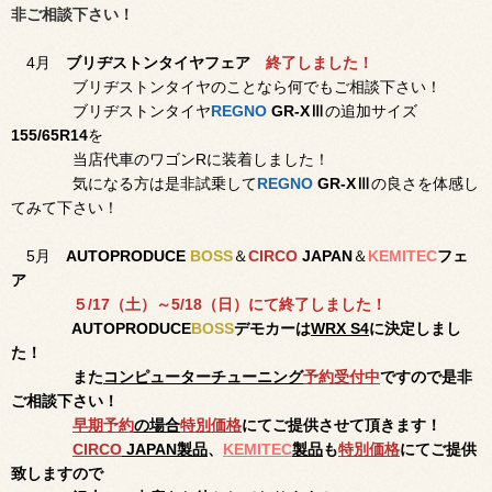
非ご相談下さい！
4月
ブリヂストンタイヤフェア
終了しました
！
ブリヂストンタイヤのことなら何でもご相談下さい！
ブリヂストンタイヤ
REGNO
GR-XⅢ
の追加サイズ
155/65R14
を
当店代車のワゴンRに装着しまし
た！
気になる方は是非試乗して
REGNO
GR-XⅢ
の良さを体感し
てみて下さい！
5月
AUTOPRODUCE
BOSS
＆
CIRCO
JAPAN
＆
KEMITEC
フェ
ア
５
/17（土）～5/18（日）にて終了しました！
AUTOPRODUCE
BOSS
デモカーは
WRX S4
に決定しまし
た！
また
コンピューターチューニング
予約受付中
ですので是非
ご
相談下さい！
早期予約
の場合
特別価格
にてご提供させて頂きます！
CIRCO
JAPAN製品
、
KEMITEC
製品
も
特別価格
にてご提供
致しますので