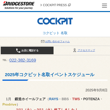
COCKPIT PRESS
コクピット 名取
お問い合わせフォーム
アクセスマップ
お店に電話する
022-382-3169
TEL
平日：AM10:00～PM6:00 / 日曜・祝日：AM10:00～PM5:00 PIT休憩時間：12:00～13:00 / 
2025年コクピット名取イベントスケジュール
2025年9月8日
1月
鍛造ホイールフェア
（
RAYS
・
BBS
・
TWS
・
POTENZA
・
Prodrive
）
1/11（土）～2/11（火）終了しました
！