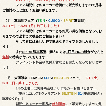
フェア期間中は各メーカー特価にて販売致しますので是非
ご検討のほど宜しくお願い致します。
2月
車高調フェア（
TEIN
・
CUSCO
・
SPIRIT
車高調）
2/1（土）～2/24（月）終了しました！
フェア期間中は各メーカーともお買い得な価格となってお
りますので是非この機会にご相談下さい！
そして春には新しい脚で快適なドライブを楽しみましょ
う！
また
SPIRIT製車高調
ご購入の方は
1回目のO/H料金
がなんと
無料
の特典が付いております！
アライメント料金
や
取付工賃
などもお安くなっております
よ！
3月
大商談会
（
ENKEI
＆
SSR
＆
BILSTEIN
フェア
）
3/1（土）～
3/９（日
）終了しました！
3/8
の土曜日は
阿部商会様よりデモカーお借りします！
（車両はゴルフ8ヴァリアント
BILSTEIN
B14
車高調付き）
試乗OKです！
期間中各メーカー商品
は
特別価格
にて販売致しますので是