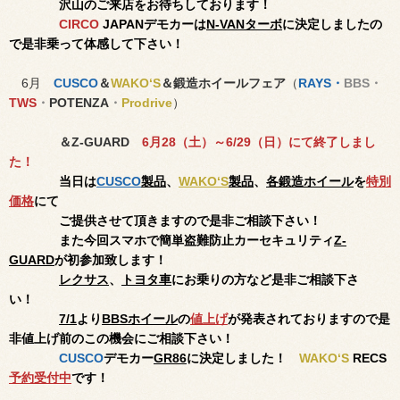
沢山のご来店をお待ち
しております！
CIRCO
JAPANデモカーは
N-VANターボ
に決定しましたの
で是非乗って体感して下さい！
6月
CUSCO
＆
WAKO‘S
＆鍛造ホイールフェア
（
RAYS
・
BBS・
TWS
・
POTENZA
・
Prodrive
）
＆Z-GUARD
6月28（土）～6/29（日）にて終了しまし
た！
当日は
CUSCO
製品
、
WAKO‘S
製品
、
各鍛造ホイール
を
特別
価格
にて
ご提供させて頂きます
の
で
是非
ご
相談下さい！
また今回スマホで簡単盗難防止カーセキュリティ
Z-
GUARD
が初参加致します！
レクサス
、
トヨタ車
にお乗りの方など是非ご相談下さ
い！
7/1
より
BBSホイール
の
値上げ
が発表されておりますので是
非値上げ前のこの機会にご相談下さい！
CUSCO
デモカー
GR86
に決定しました！
WAKO‘S
RECS
予約受付中
です！