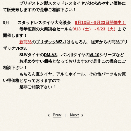
ブリヂストン製スタッドレスタイヤが
お求めやすい価格
に
て販売致しますので是非ご相談下さい！
9月
スタッドレスタイヤ大商談会
9月13日～9月23日開催中！
毎年恒例の大商談会セール
を
9/13（土）～9/23（火）
まで
開催します！
新商品
の
ブリザックWZ-1
はもちろん、従来からの商品ブリ
ザック
VRX3
、
SUVタイヤの
DM-V3
、
バン用タイヤの
VL10
シリーズなど
お求めやすい価格となっておりますので是非この機会にご
相談
下さい！
もちろん
夏タイヤ
、
アルミホイール
、
その他パーツ
もお買
い得価格となっておりますので
是非ご相談下さい！
Prev
Next