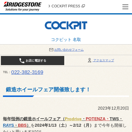
COCKPIT PRESS
コクピット 名取
お問い合わせフォーム
アクセスマップ
お店に電話する
022-382-3169
TEL
平日：AM10:00～PM6:00 / 日曜・祝日：AM10:00～PM5:00 PIT休憩時間：12:00～13:00 / 
鍛造ホイールフェア開催致します！
2023年12月20日
毎年恒例の
鍛造ホイールフェア（
Prodrive
・
POTENZA・
TWS・
RAYS
・
BBS
）
を
2024年1/13（土）～2/12（月）
まで今年も開催し
たいと思います!(^^)!