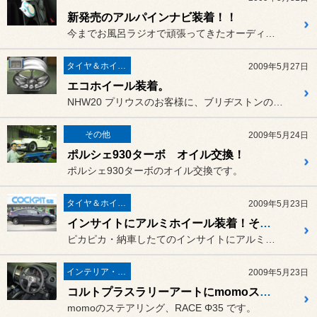
新発売のアルパインナビ装着！！
今までお風呂ラジオで頑張ってきたオーディオレスのインプレッサに、新...
タイヤ＆ホイール
2009年5月27日
エコホイール装着。
NHW20 プリウスのお客様に、ブリヂストンの軽量・鍛造ホイール「...
その他
2009年5月24日
ポルシェ930ターボ オイル交換！
ポルシェ930ターボのオイル交換です。
タイヤ＆ホイール
2009年5月23日
インサイトにアルミホイール装着！その２
ピカピカ・納車したてのインサイトにアルミホイールを装着させていただ...
インテリア・エクステリア
2009年5月23日
コルトプラスラリーアートにmomoステ装着
momoのステアリング、RACE Φ35 です。