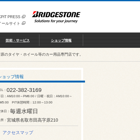
PIT PRESS
イールサイト
技術・サービス
ショップ情報
字原のタイヤ・ホイール等のカー用品専門店です。
ショップ情報
022-382-3169
EL
日：AM10:00～PM6:00 / 日曜・祝日：AM10:00～
M5:00 PIT休憩時間：12:00～13:00
毎週水曜日
定休日
宮城県名取市田高字原210
住所
アクセスマップ