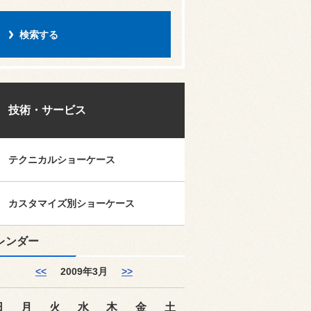
技術・サービス
テクニカルショーケース
カスタマイズ別ショーケース
レンダー
<<
2009年3月
>>
日
月
火
水
木
金
土