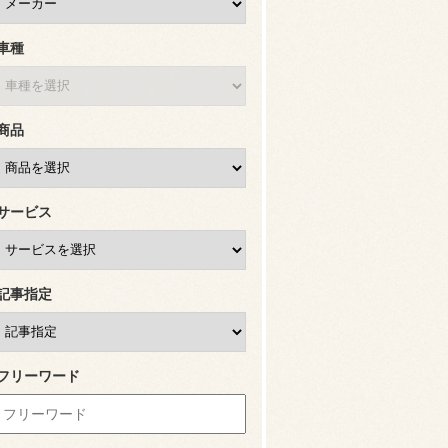
車種
商品
サービス
記事指定
フリーワード