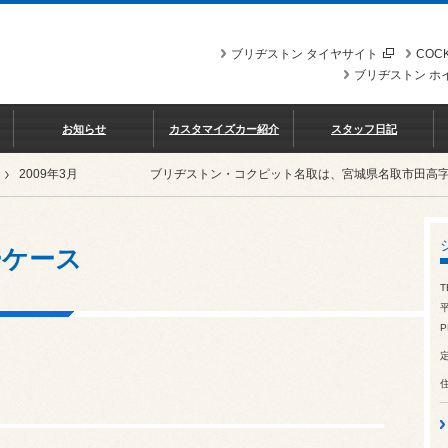
ブリヂストン タイヤサイト
COCK
ブリヂストン ホ
お知らせ
カスタマイズカー紹介
スタッフ日記
2009年3月
ブリヂストン・コクピット名取は、宮城県名取市田高
ーケース
T
平
P