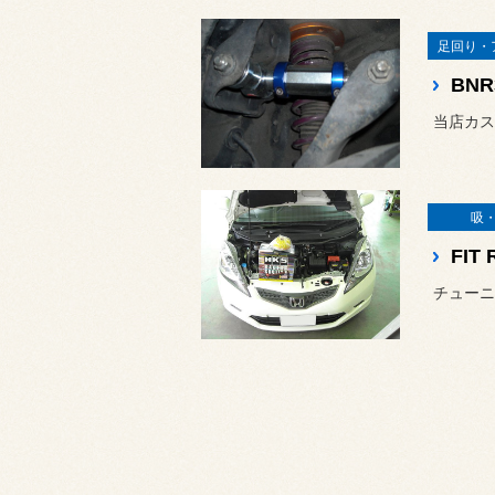
足回り・
BN
当店カス
吸
FIT