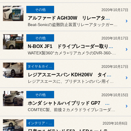
その他
2020年10月17日
アルファード AGH30W リレーアタック防御装置
Beat-Sonicの盗難防止装置リレーアタックガード取り付けます...
その他
2020年10月17日
N-BOX JF1 ドライブレコーダー取り付け
WATEX製360°カメラ+リアカメラのDVR-360-2と、Pa...
タイヤ＆ホイール
2020年10月17日
レジアスエースバン KDH206V タイヤ・ホイール交換
レジアスエースに、ブリヂストンのバン用インチアップタイヤGL-R ...
その他
2020年10月15日
ホンダ シャトルハイブリッド GP7 ドラレコ取り付け
COMTEC製、前後２カメラドライブレコーダー、データシステムTV...
インテリア・エクステリア
2020年10月6日