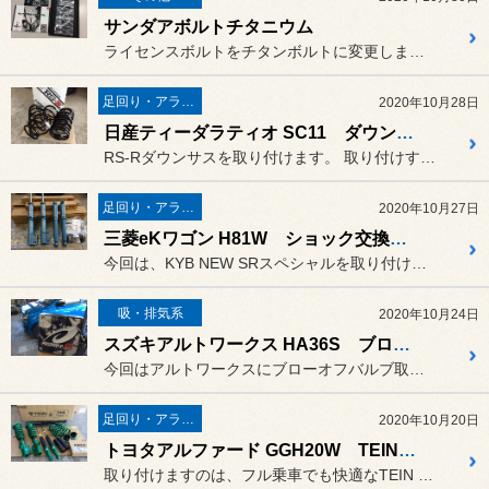
サンダアボルトチタニウム
ライセンスボルトをチタンボルトに変更します。
足回り・アライメント
2020年10月28日
日産ティーダラティオ SC11 ダウンサス取り付け
RS-Rダウンサスを取り付けます。 取り付けするのは、こちらのティー...
足回り・アライメント
2020年10月27日
三菱eKワゴン H81W ショック交換
今回は、KYB NEW SRスペシャルを取り付けます。
吸・排気系
2020年10月24日
スズキアルトワークス HA36S ブローオフバルブ取り付け
今回はアルトワークスにブローオフバルブ取り付けます。
足回り・アライメント
2020年10月20日
トヨタアルファード GGH20W TEIN車高調取り付け
取り付けますのは、フル乗車でも快適なTEIN FLEX Aです。H...