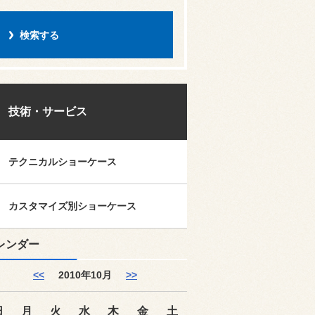
技術・サービス
テクニカルショーケース
カスタマイズ別ショーケース
レンダー
<<
2010年10月
>>
日
月
火
水
木
金
土