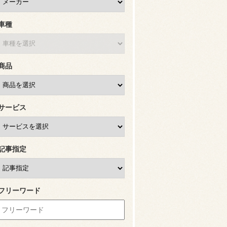
車種
商品
サービス
記事指定
フリーワード