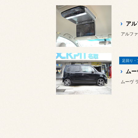
アル
足回り・
ムー
ムーヴ 