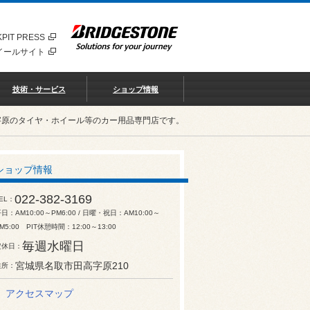
PIT PRESS
イールサイト
技術・サービス
ショップ情報
字原のタイヤ・ホイール等のカー用品専門店です。
ショップ情報
022-382-3169
EL
日：AM10:00～PM6:00 / 日曜・祝日：AM10:00～
M5:00 PIT休憩時間：12:00～13:00
毎週水曜日
定休日
宮城県名取市田高字原210
住所
アクセスマップ