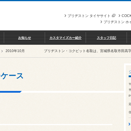
ブリヂストン タイヤサイト
COCK
ブリヂストン ホ
お知らせ
カスタマイズカー紹介
スタッフ日記
2010年10月
ブリヂストン・コクピット名取は、宮城県名取市田高
ーケース
T
平
P