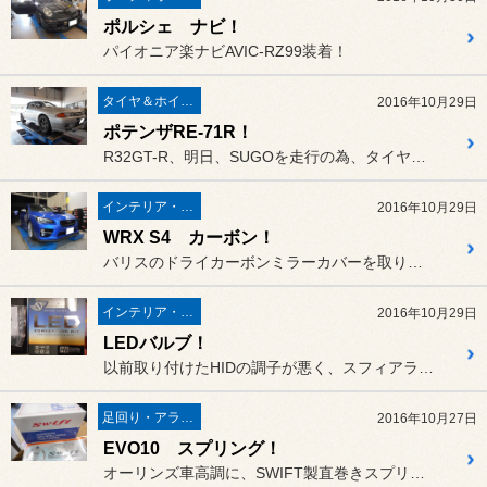
ポルシェ ナビ！
パイオニア楽ナビAVIC-RZ99装着！
タイヤ＆ホイール
2016年10月29日
ポテンザRE-71R！
R32GT-R、明日、SUGOを走行の為、タイヤ交換しました！
インテリア・エクステリア
2016年10月29日
WRX S4 カーボン！
バリスのドライカーボンミラーカバーを取り付けました！
インテリア・エクステリア
2016年10月29日
LEDバルブ！
以前取り付けたHIDの調子が悪く、スフィアライトのLEDに変更しま...
足回り・アライメント
2016年10月27日
EVO10 スプリング！
オーリンズ車高調に、SWIFT製直巻きスプリングを組込み