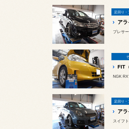
足回り・
アラ
プレサー
FI
NGK R
足回り・
アラ
スイフト