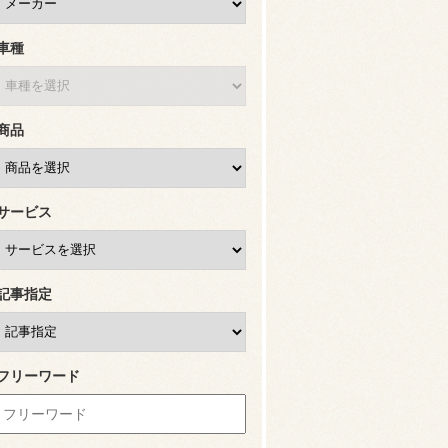
車種
商品
サービス
記事指定
フリーワード