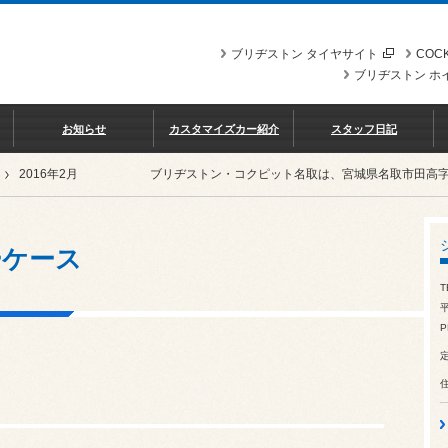
ブリヂストン タイヤサイト
COCK
ブリヂストン ホ
お知らせ
カスタマイズカー紹介
スタッフ日記
2016年2月
ブリヂストン・コクピット名取は、宮城県名取市田高
ーケース
T
平
P