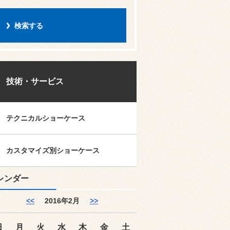
技術・サービス
テクニカルショーケース
カスタマイズ別ショーケース
レンダー
<<
2016年2月
>>
日
月
火
水
木
金
土