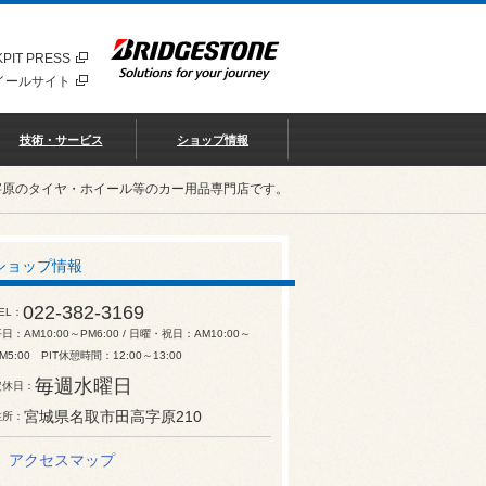
PIT PRESS
イールサイト
技術・サービス
ショップ情報
字原のタイヤ・ホイール等のカー用品専門店です。
ショップ情報
022-382-3169
EL
日：AM10:00～PM6:00 / 日曜・祝日：AM10:00～
M5:00 PIT休憩時間：12:00～13:00
毎週水曜日
定休日
宮城県名取市田高字原210
住所
アクセスマップ