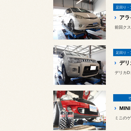
足回り・
アラ
前回クス
足回り・
デリ
デリカD
MI
ミニのゲ