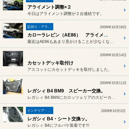
アライメント調整×２
今日はアライメント調整が２台連続です。
足回り・アライメント
2009年10月18日
カローラレビン（AE86） アライメント調整
最近はAE86もあまり見かけることが少なくなって来ましたね。
2009年10月14日
カセットデッキ取付け
アスコットにカセットデッキを取付しました。
2009年10月11日
レガシィ B4 BM9 スピーカー交換。
レガシィ B4 BM9にカロッツェリアのスピーカー、TS-C171...
インテリア・エクステリア
2009年10月2日
レガシィ B4・シート交換ッ。
レガシィ B4にフルバケ装着です!!!