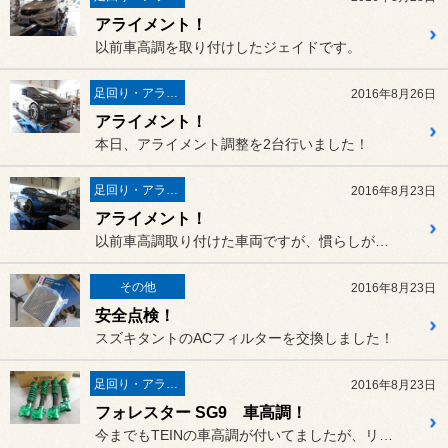
アライメント！
以前車高調を取り付けしたジェイドです。
足回り・アライメント
2016年8月26日
アライメント！
本日、アライメント調整を2台行いました！
足回り・アライメント
2016年8月23日
アライメント！
以前車高調取り付けた車両ですが、慣らしが終了したので
その他
2016年8月23日
安全点検！
スズキタントのACフィルターを交換しました！
足回り・アライメント
2016年8月23日
フォレスター SG9 車高調！
今までもTEINの車高調が付いてましたが、リアショックよりオイルが...