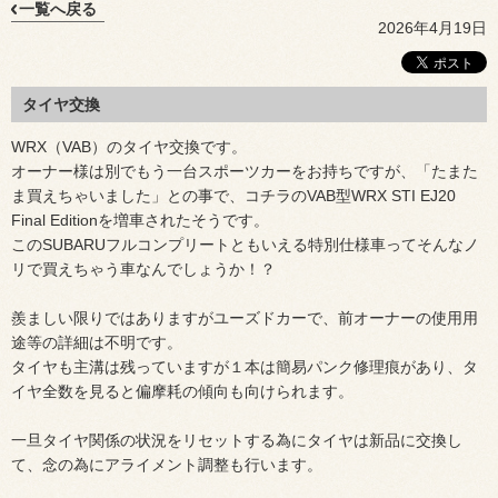
一覧へ戻る
2026年4月19日
タイヤ交換
WRX（VAB）のタイヤ交換です。
オーナー様は別でもう一台スポーツカーをお持ちですが、「たまた
ま買えちゃいました」との事で、コチラのVAB型WRX STI EJ20
Final Editionを増車されたそうです。
このSUBARUフルコンプリートともいえる特別仕様車ってそんなノ
リで買えちゃう車なんでしょうか！？
羨ましい限りではありますがユーズドカーで、前オーナーの使用用
途等の詳細は不明です。
タイヤも主溝は残っていますが１本は簡易パンク修理痕があり、タ
イヤ全数を見ると偏摩耗の傾向も向けられます。
一旦タイヤ関係の状況をリセットする為にタイヤは新品に交換し
て、念の為にアライメント調整も行います。