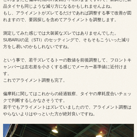
品タイヤも同じような減り方になるかもしれませんよね。
もし、アライメントがズレてるだけであれば調整する事で改善が図
れますので、要因探しを含めてアライメントを調整します。
測定してみた感じでは大袈裟なズレではありませんでした。
SUBARUの足（STI）のセッティングで、そもそもこういった減り
方をし易いのかもしれないですね。
という事で、若干ズレてるトーの数値を前後調整して、フロントキ
ャンバーは左右差を小さくする感じでメーカー基準値に近付けま
す。
これでアライメント調整も完了。
偏摩耗に関してはこれからの経過観察、タイヤの摩耗度合いチェッ
クで判断するしかなさそうです。
若干でもアライメントはズレていましたので、アライメント調整は
やらないよりはやっといた方が絶対良いですね。