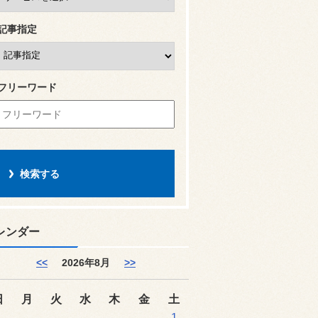
記事指定
フリーワード
レンダー
<<
2026年8月
>>
日
月
火
水
木
金
土
1