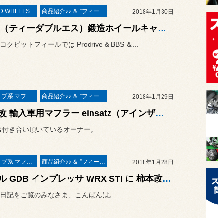
D WHEELS
商品紹介♪♪ ＆ ”フィール”からのお知らせ。
2018年1月30日
TWS（ティーダブルエス）鍛造ホイールキャンペーン開始 ♪ 2018年2月28日まで
クピットフィールでは Prodrive & BBS ＆...
パワーアップ系 マフラー＆エアークリーナー＆ＥＣＵ
商品紹介♪♪ ＆ ”フィール”からのお知らせ。
2018年1月29日
柿本改 輸入車用マフラー einsatz（アインザッツ）s-622 取付とマフラー防錆作業 ／ AUDI S3
お付き合い頂いているオーナー。
パワーアップ系 マフラー＆エアークリーナー＆ＥＣＵ
商品紹介♪♪ ＆ ”フィール”からのお知らせ。
2018年1月28日
スバル GDB インプレッサ WRX STI に 柿本改マフラー取付 と マフラー防錆作業。
日記をご覧のみなさま、こんばんは。