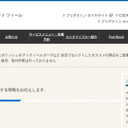
ト フィール
ブリヂストン タイヤサイト
COCK
ブリヂストン ホ
サービスメニュー・各種
お知らせ
カスタマイズカー紹介
Feel Book
予約
スポリッシュ & ディティールガーズなど 自店でセレクトしたオススメの商品を
 販売、取付作業は行っておりません
する情報をお伝えします。
T
1