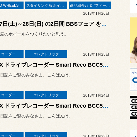
D WHEELS
スタイリング系 ホイール＆タイヤ＆エアロパーツ
商品紹介♪♪ ＆ ”フィール”からのお知らせ。
2018年1月26日
1月27日(土)～28日(日) の2日間 BBSフェア を開催 ❤
度のホイールをつくりたいと思う。
ドライブレコーダー＆レーダー取付
エレクトリック
2018年1月25日
BREX ドライブレコーダー Smart Reco BCC510 取付作業 ／ BMW F31 320d ツーリング
日記をご覧のみなさま、こんばんは。
ドライブレコーダー＆レーダー取付
エレクトリック
2018年1月24日
BREX ドライブレコーダー Smart Reco BCC510 取付作業 ／ BMW G01 New X3 20d
日記をご覧のみなさま、こんばんは。
ドライブレコーダー＆レーダー取付
エレクトリック
2018年1月23日