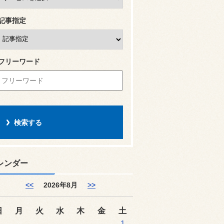
記事指定
フリーワード
レンダー
<<
2026年8月
>>
日
月
火
水
木
金
土
1