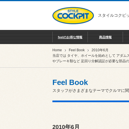
スタイルコクピッ
feelのお得な情報
商品情報
Home
Feel Book
2010年6月
当店では タイヤ、ホイールを始めとして アダム
やブレーキ類など 足回り分解認証が必要な部品の
Feel Book
スタッフがさまざまなテーマでクルマに関
2010年6月