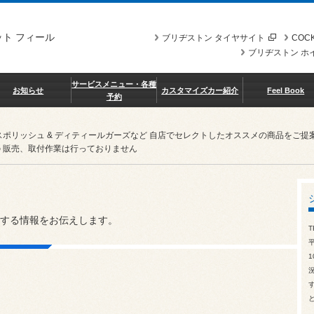
ト フィール
ブリヂストン タイヤサイト
COCK
ブリヂストン ホ
サービスメニュー・各種
お知らせ
カスタマイズカー紹介
Feel Book
予約
スポリッシュ & ディティールガーズなど 自店でセレクトしたオススメの商品を
 販売、取付作業は行っておりません
する情報をお伝えします。
T
1