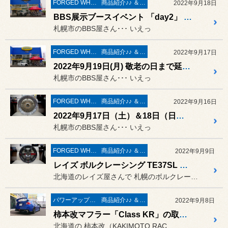
FORGED WHEELS
商品紹介♪♪ ＆ ”フィール”からのお知らせ。
2022年9月18日
BBS展示ブースイベント 「day2」 絶賛開催中です。
札幌市のBBS屋さん･･･ いえっ
FORGED WHEELS
商品紹介♪♪ ＆ ”フィール”からのお知らせ。
2022年9月17日
2022年9月19日(月) 敬老の日まで延長 !! BBS展示ブースイベント開催中です ♪
札幌市のBBS屋さん･･･ いえっ
FORGED WHEELS
商品紹介♪♪ ＆ ”フィール”からのお知らせ。
2022年9月16日
2022年9月17日（土）＆18日（日）は「BBS展示ブース」＆「BBS JAPANの担当さん」が登場します ♪
札幌市のBBS屋さん･･･ いえっ
FORGED WHEELS
商品紹介♪♪ ＆ ”フィール”からのお知らせ。
2022年9月9日
レイズ ボルクレーシング TE37SL SAGA に 17インチが登場❤ 早速 顔見せに来てくれました♪
北海道のレイズ屋さんで 札幌のボルクレーシング屋さん･･...
パワーアップ系 マフラー＆エアークリーナー＆ＥＣＵ
商品紹介♪♪ ＆ ”フィール”からのお知らせ。
2022年9月8日
柿本改マフラー「Class KR」の取付け作業 ／ スバル VAB WRX STI
北海道の 柿本改（KAKIMOTO RAC...