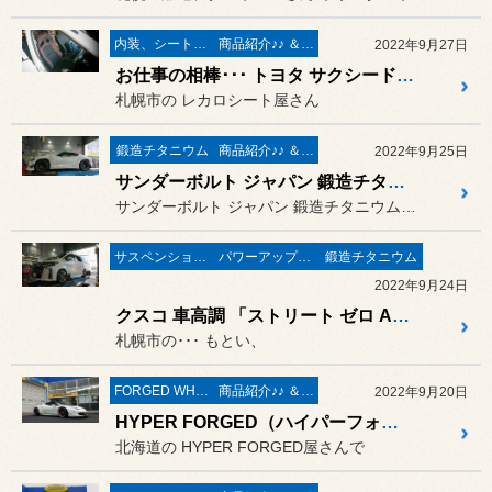
内装、シート、ステアリング
商品紹介♪♪ ＆ ”フィール”からのお知らせ。
2022年9月27日
お仕事の相棒･･･ トヨタ サクシード に RECARO（レカロ） SR-7F GU 100H ブラウン × ブラック の取付け作業。
札幌市の レカロシート屋さん
鍛造チタニウム
商品紹介♪♪ ＆ ”フィール”からのお知らせ。
2022年9月25日
サンダーボルト ジャパン 鍛造チタニウムボルト「打ち」作業 ／ トヨタ GR スープラ RZ LB-WORKS
サンダーボルト ジャパン 鍛造チタニウム製品の
サスペンション交換
パワーアップ系 マフラー＆エアークリーナー＆ＥＣＵ
鍛造チタニウム
2022年9月24日
クスコ 車高調 「ストリート ゼロ A」& ガナドール 4本出し「PASION EVO」マフラー & サンダーボルト ジャパン 鍛造チタニウム製「BE-ONE ホイールナット」の取付け作業 ／ トヨタ AYH30W アルファード ハイブリッド
札幌市の･･･ もとい、
FORGED WHEELS
商品紹介♪♪ ＆ ”フィール”からのお知らせ。
2022年9月20日
HYPER FORGED（ハイパーフォージド）HF-LMC & サンダーボルト ジャパン ClubSport Stud Conversion for Ferrari の取付け作業 ／ フェラーリ458 LB-WORKS
北海道の HYPER FORGED屋さんで