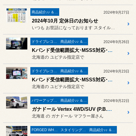
商品紹介♪♪ ＆ ”フィール”からのお知らせ。
2024年9月27日
2024年10月 定休日のお知らせ
いつも お世話になっております スタイルコクピットフィールの
ドライブレコーダー＆レーダー取付
商品紹介♪♪ ＆ ”フィール”からのお知らせ。
2024年9月26日
Kバンド受信範囲拡大･MSSS対応･レーザー受光モデルの新商品☆ ユピテル レーザー＆レーダー探知機 指定店モデル「スーパーキャット ZK2000」の取付作業 ／ マツダ BP5P MAZDA3
北海道の ユピテル指定店で
ドライブレコーダー＆レーダー取付
商品紹介♪♪ ＆ ”フィール”からのお知らせ。
2024年9月23日
Kバンド受信範囲拡大･MSSS対応･レーザー受光モデルの新商品☆ ユピテル レーザー＆レーダー探知機 指定店モデル「スーパーキャット ZK2000」の取付作業 ／ トヨタ レジアスエース
北海道の ユピテル指定店で
パワーアップ系 マフラー＆エアークリーナー＆ＥＣＵ
商品紹介♪♪ ＆ ”フィール”からのお知らせ。
2024年9月22日
ガナドール Vertex 4WD/SUV (P.B.S搭載) マフラー の取付作業 ／ トヨタ ランドクルーザー300 ZXグレード モデリスタ
北海道 の ガナドール マフラー屋さん
FORGED WHEELS
スタイリング系 ホイール＆タイヤ＆エアロパーツ
商品紹介♪♪ ＆ ”フィール”からのお知らせ。