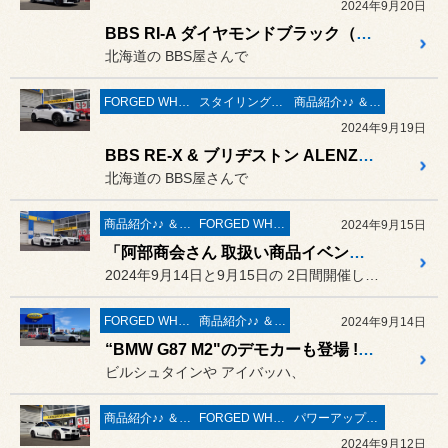
2024年9月20日
BBS RI-A ダイヤモンドブラック（DB）の装着と ブリザック VRX3 の組込み作業 ／ トヨタ GRヤリス
北海道の BBS屋さんで
FORGED WHEELS
スタイリング系 ホイール＆タイヤ＆エアロパーツ
商品紹介♪♪ ＆ ”フィール”からのお知らせ。
2024年9月19日
BBS RE-X & ブリヂストン ALENZA 001 の装着作業 ／ レクサス LBX AWD
北海道の BBS屋さんで
商品紹介♪♪ ＆ ”フィール”からのお知らせ。
FORGED WHEELS
2024年9月15日
「阿部商会さん 取扱い商品イベント」好評のうちに終了～❤ ご来店を頂いたみなさま。 ありがとうございました
2024年9月14日と9月15日の 2日間開催しました
FORGED WHEELS
商品紹介♪♪ ＆ ”フィール”からのお知らせ。
2024年9月14日
“BMW G87 M2"のデモカーも登場 !! 「阿部商会さん 取扱い商品イベント」 明日、2024年9月15日（日）が最終日です
ビルシュタインや アイバッハ、
商品紹介♪♪ ＆ ”フィール”からのお知らせ。
FORGED WHEELS
パワーアップ系 マフラー＆エアークリーナー＆ＥＣＵ
2024年9月12日