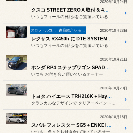
2020年10月24日
クスコ STREET ZERO A 取付 & 4輪アライメント調整作業 ／ スバル WRX STI VAB
いつもフィールの日記♪をご覧頂いている
スロットルコントローラー＆サブコンピューター パワー＆レスポンスアップ系
商品紹介♪♪ ＆ ”フィール”からのお知らせ。
2020年10月23日
レクサス RX450h に DTE SYSTEMS スロットルコントローラー New PPT 取付と4輪アライメントの測定＆調整作業
いつもフィールの日記♪をご覧頂いている
2020年10月21日
ホンダ RP4 ステップワゴン SPADA + G-SPEED G-02 & POTENZA Adrenalin RE004
いつも お付き合い頂いているオーナー
2020年10月20日
トヨタ ハイエース TRH216K + Hayashi Street TYPE STH for HIACE200 & GL-R
クラシカルなデザインで クリアーペイントレスなポリッシュ...
2020年10月16日
スバル フォレスター SG5 + ENKEI RS05RR
いつも、色々とお付き合い頂いているオーナー。