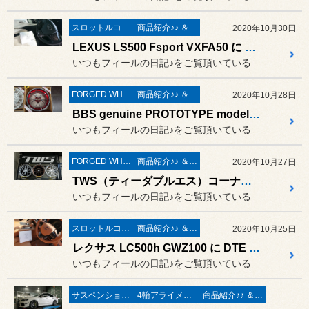
スロットルコントローラー＆サブコンピューター パワー＆レスポンスアップ系
商品紹介♪♪ ＆ ”フィール”からのお知らせ。
2020年10月30日
LEXUS LS500 Fsport VXFA50 に DTE SYSTEMS スロットルコントローラー New PPT 取付
いつもフィールの日記♪をご覧頂いている
FORGED WHEELS
商品紹介♪♪ ＆ ”フィール”からのお知らせ。
2020年10月28日
BBS genuine PROTOTYPE model RI-D 期間限定展示
いつもフィールの日記♪をご覧頂いている
FORGED WHEELS
商品紹介♪♪ ＆ ”フィール”からのお知らせ。
2020年10月27日
TWS（ティーダブルエス）コーナー リニューアルしました
いつもフィールの日記♪をご覧頂いている
スロットルコントローラー＆サブコンピューター パワー＆レスポンスアップ系
商品紹介♪♪ ＆ ”フィール”からのお知らせ。
2020年10月25日
レクサス LC500h GWZ100 に DTE SYSTEMS スロットルコントローラー New PPT を取付
いつもフィールの日記♪をご覧頂いている
サスペンション交換
4輪アライメント測定＆調整
商品紹介♪♪ ＆ ”フィール”からのお知らせ。